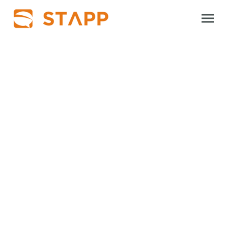
STAPP - Die innovative
und smarte
Übungssoftware für
Menschen mit Aphasie
und/oder Sprechapraxie